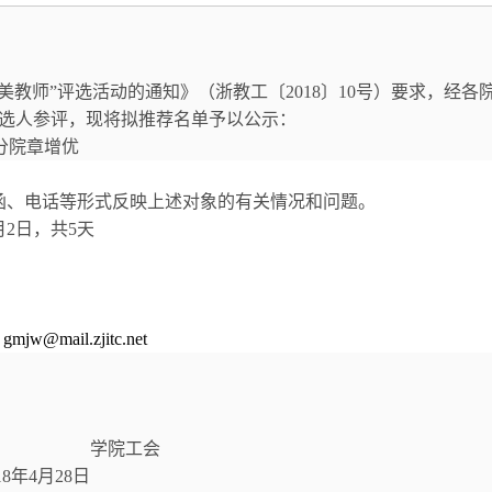
教师”评选活动的通知》（浙教工〔2018〕10号）要求，
经各
候选人参评，
现将拟推荐名单予以公示：
分院章增优
函、电话等形式反映上述对象的有关情况和问题。
5月2日，共5天
:
gmjw@mail.zjitc.net
学院工会
8
年4月28日